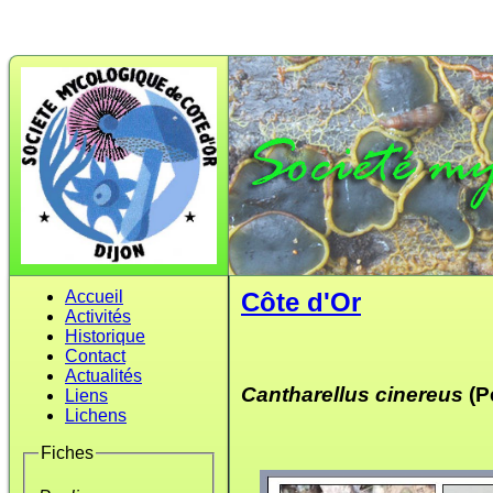
Accueil
Côte d'Or
Activités
Historique
Contact
Actualités
Cantharellus cinereus
(Pe
Liens
Lichens
Fiches