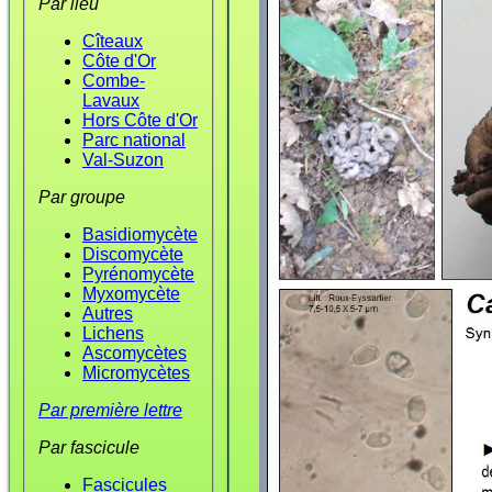
Par lieu
Cîteaux
Côte d'Or
Combe-
Lavaux
Hors Côte d'Or
Parc national
Val-Suzon
Par groupe
Basidiomycète
Discomycète
Pyrénomycète
Myxomycète
Autres
Lichens
Ascomycètes
Micromycètes
Par première lettre
Par fascicule
Fascicules