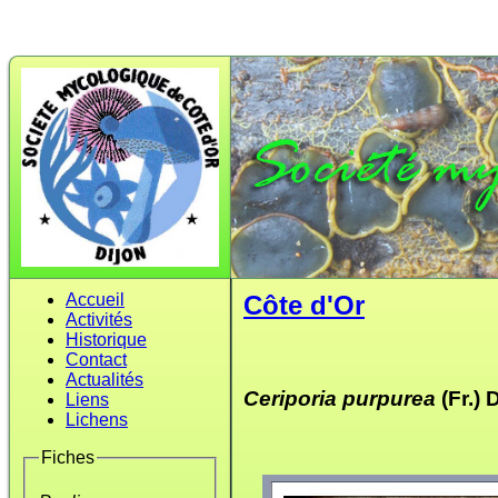
Accueil
Côte d'Or
Activités
Historique
Contact
Actualités
Ceriporia purpurea
(Fr.) 
Liens
Lichens
Fiches