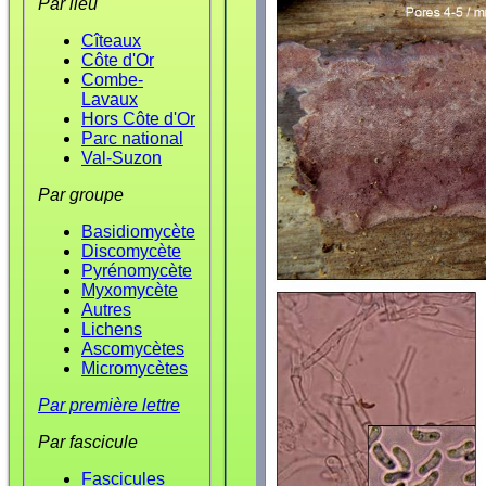
Par lieu
Cîteaux
Côte d'Or
Combe-
Lavaux
Hors Côte d'Or
Parc national
Val-Suzon
Par groupe
Basidiomycète
Discomycète
Pyrénomycète
Myxomycète
Autres
Lichens
Ascomycètes
Micromycètes
Par première lettre
Par fascicule
Fascicules