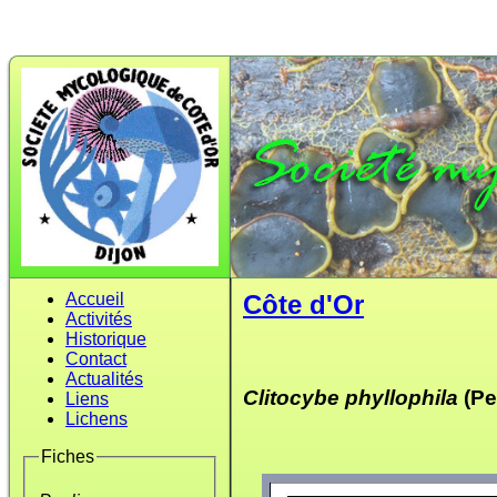
Accueil
Côte d'Or
Activités
Historique
Contact
Actualités
Clitocybe phyllophila
(Pe
Liens
Lichens
Fiches