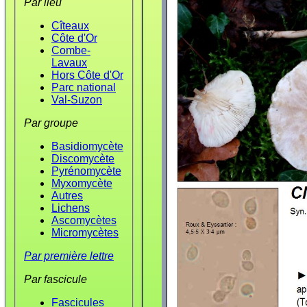
Par lieu
Cîteaux
Côte d'Or
Combe-
Lavaux
Hors Côte d'Or
Parc national
Val-Suzon
Par groupe
Basidiomycète
Discomycète
Pyrénomycète
Myxomycète
Autres
Lichens
Ascomycètes
Micromycètes
Par première lettre
Par fascicule
Fascicules