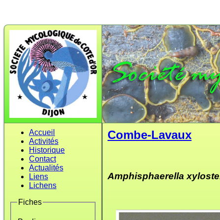
Accueil
Combe-Lavaux
Activités
Historique
Contact
Actualités
Amphisphaerella xyloste
Liens
Lichens
Fiches