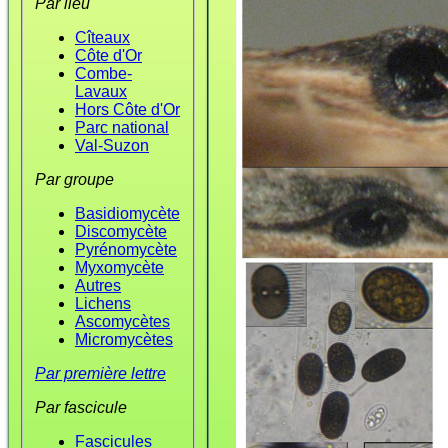
Par lieu
Cîteaux
Côte d'Or
Combe-
Lavaux
Hors Côte d'Or
Parc national
Val-Suzon
Par groupe
Basidiomycète
Discomycète
Pyrénomycète
Myxomycète
Autres
Lichens
Ascomycètes
Micromycètes
Par première lettre
Par fascicule
Fascicules