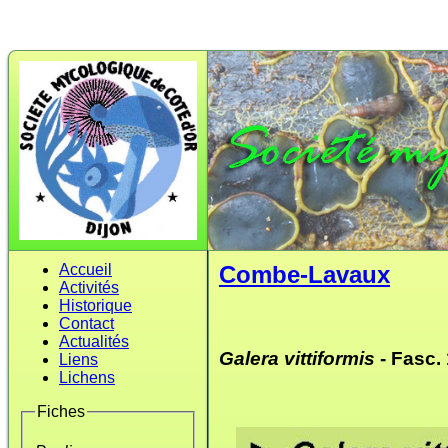
Accueil
Combe-Lavaux
Activités
Historique
Contact
Actualités
Galera vittiformis
- Fasc. 
Liens
Lichens
Fiches