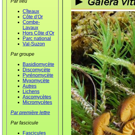
Par lieu
Cîteaux
Côte d'Or
Combe-
Lavaux
Hors Côte d'Or
Parc national
Val-Suzon
Par groupe
Basidiomycète
Discomycète
Pyrénomycète
Myxomycète
Autres
Lichens
Ascomycètes
Micromycètes
Par première lettre
Par fascicule
Fascicules