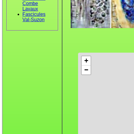
Combe
Lavaux
Fascicules
Val-Suzon
+
−