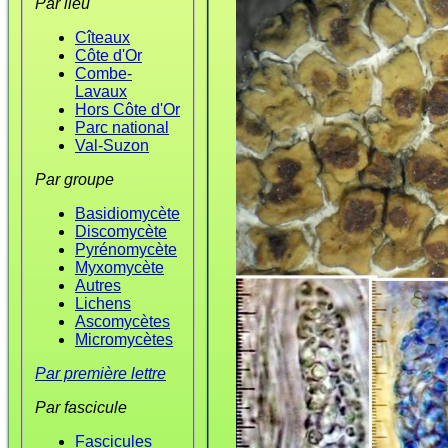
Par lieu
Cîteaux
Côte d'Or
Combe-
Lavaux
Hors Côte d'Or
Parc national
Val-Suzon
Par groupe
Basidiomycète
Discomycète
Pyrénomycète
Myxomycète
Autres
Lichens
Ascomycètes
Micromycètes
Par première lettre
Par fascicule
Fascicules