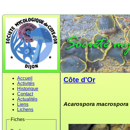
Accueil
Côte d'Or
Activités
Historique
Contact
Actualités
Acarospora macrospora
Liens
Lichens
Fiches