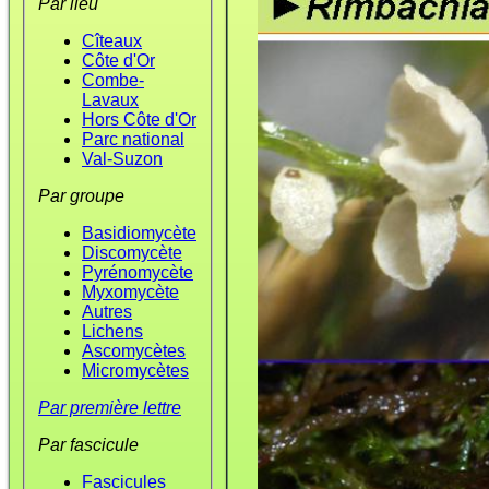
Par lieu
Cîteaux
Côte d'Or
Combe-
Lavaux
Hors Côte d'Or
Parc national
Val-Suzon
Par groupe
Basidiomycète
Discomycète
Pyrénomycète
Myxomycète
Autres
Lichens
Ascomycètes
Micromycètes
Par première lettre
Par fascicule
Fascicules