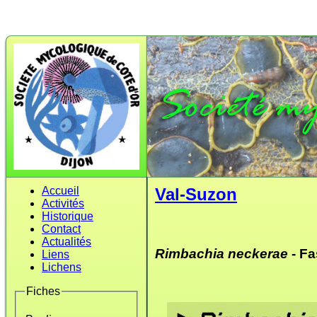
Accueil
Val-Suzon
Activités
Historique
Contact
Actualités
Rimbachia neckerae
- Fa
Liens
Lichens
Fiches