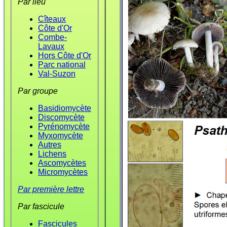
Par lieu
Cîteaux
Côte d'Or
Combe-
Lavaux
Hors Côte d'Or
Parc national
Val-Suzon
Par groupe
Basidiomycète
Discomycète
Pyrénomycète
Myxomycète
Autres
Lichens
Ascomycètes
Micromycètes
Par première lettre
Par fascicule
Fascicules