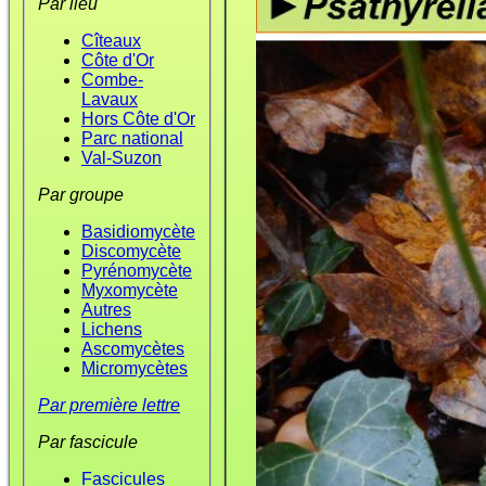
Par lieu
Cîteaux
Côte d'Or
Combe-
Lavaux
Hors Côte d'Or
Parc national
Val-Suzon
Par groupe
Basidiomycète
Discomycète
Pyrénomycète
Myxomycète
Autres
Lichens
Ascomycètes
Micromycètes
Par première lettre
Par fascicule
Fascicules