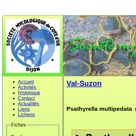
Accueil
Val-Suzon
Activités
Historique
Contact
Actualités
Psathyrella multipedata (
Liens
Lichens
Fiches