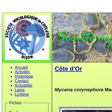
Accueil
Côte d'Or
Activités
Historique
Contact
Actualités
Mycena corynephora
Maa
Liens
Lichens
Fiches