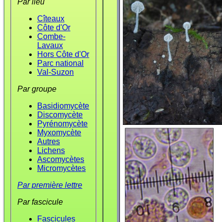
Par lieu
Cîteaux
Côte d'Or
Combe-
Lavaux
Hors Côte d'Or
Parc national
Val-Suzon
Par groupe
Basidiomycète
Discomycète
Pyrénomycète
Myxomycète
Autres
Lichens
Ascomycètes
Micromycètes
Par première lettre
Par fascicule
Fascicules