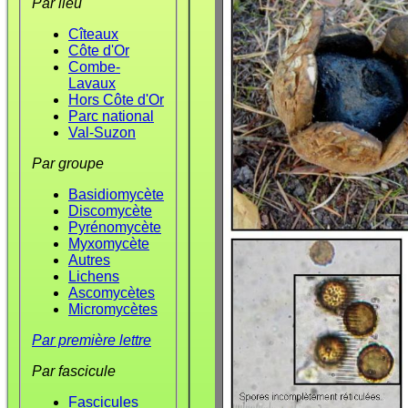
Par lieu
Cîteaux
Côte d'Or
Combe-
Lavaux
Hors Côte d'Or
Parc national
Val-Suzon
Par groupe
Basidiomycète
Discomycète
Pyrénomycète
Myxomycète
Autres
Lichens
Ascomycètes
Micromycètes
Par première lettre
Par fascicule
Fascicules