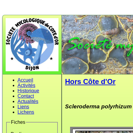
Accueil
Hors Côte d'Or
Activités
Historique
Contact
Actualités
Scleroderma polyrhizum
Liens
Lichens
Fiches