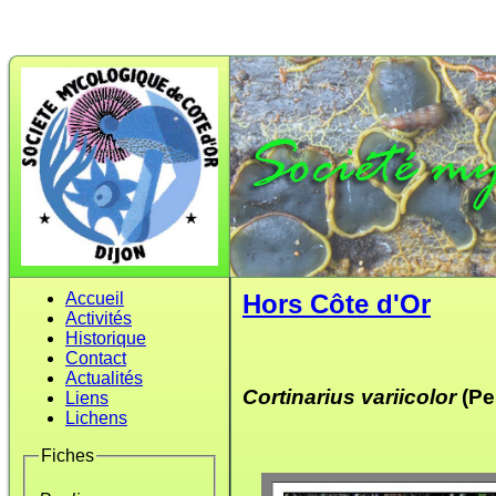
Accueil
Hors Côte d'Or
Activités
Historique
Contact
Actualités
Cortinarius variicolor
(Per
Liens
Lichens
Fiches