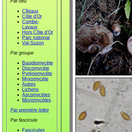
Par lieu
Cîteaux
Côte d'Or
Combe-
Lavaux
Hors Côte d'Or
Parc national
Val-Suzon
Par groupe
Basidiomycète
Discomycète
Pyrénomycète
Myxomycète
Autres
Lichens
Ascomycètes
Micromycètes
Par première lettre
Par fascicule
Fascicules