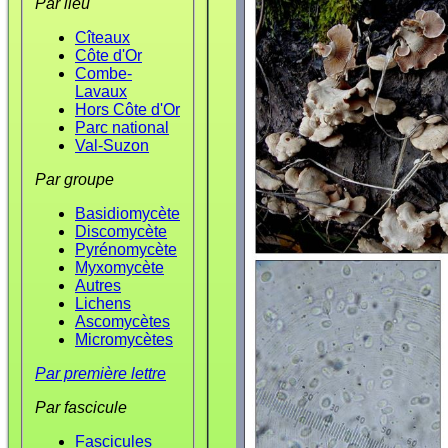
Par lieu
Cîteaux
Côte d'Or
Combe-
Lavaux
Hors Côte d'Or
Parc national
Val-Suzon
Par groupe
Basidiomycète
Discomycète
Pyrénomycète
Myxomycète
Autres
Lichens
Ascomycètes
Micromycètes
Par première lettre
Par fascicule
Fascicules