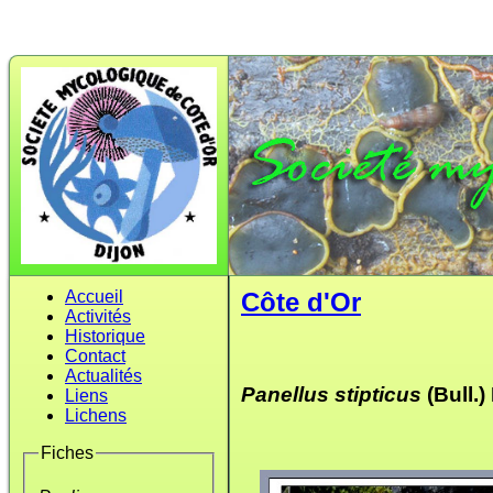
Accueil
Côte d'Or
Activités
Historique
Contact
Actualités
Panellus stipticus
(Bull.)
Liens
Lichens
Fiches