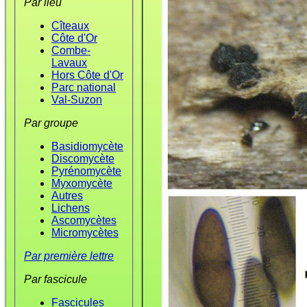
Par lieu
Cîteaux
Côte d'Or
Combe-
Lavaux
Hors Côte d'Or
Parc national
Val-Suzon
Par groupe
Basidiomycète
Discomycète
Pyrénomycète
Myxomycète
Autres
Lichens
Ascomycètes
Micromycètes
Par première lettre
Par fascicule
Fascicules