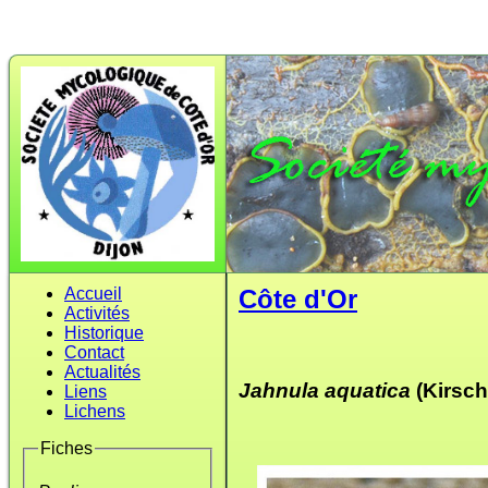
Accueil
Côte d'Or
Activités
Historique
Contact
Actualités
Jahnula aquatica
(Kirschs
Liens
Lichens
Fiches