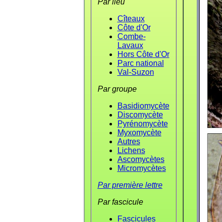
Par lieu
Cîteaux
Côte d'Or
Combe-
Lavaux
Hors Côte d'Or
Parc national
Val-Suzon
Par groupe
Basidiomycète
Discomycète
Pyrénomycète
Myxomycète
Autres
Lichens
Ascomycètes
Micromycètes
Par première lettre
Par fascicule
Fascicules