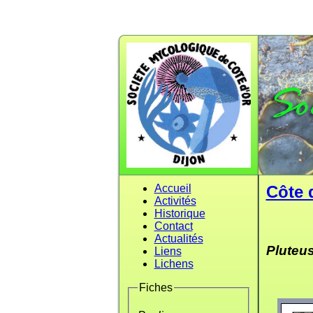
Accueil
Côte 
Activités
Historique
Contact
Actualités
Pluteus
Liens
Lichens
Fiches