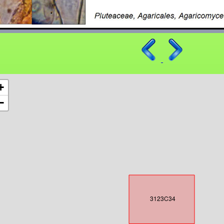
+
−
3123C34