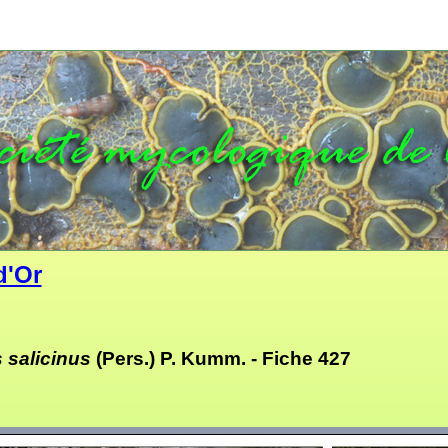
d'Or
 salicinus
(Pers.) P. Kumm. -
Fiche 427