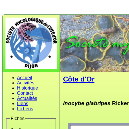
Accueil
Côte d'Or
Activités
Historique
Contact
Actualités
Inocybe glabripes
Ricke
Liens
Lichens
Fiches