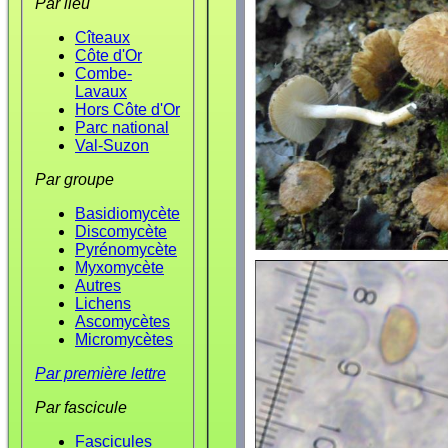
Par lieu
Cîteaux
Côte d'Or
Combe-
Lavaux
Hors Côte d'Or
Parc national
Val-Suzon
Par groupe
Basidiomycète
Discomycète
Pyrénomycète
Myxomycète
Autres
Lichens
Ascomycètes
Micromycètes
Par première lettre
Par fascicule
Fascicules