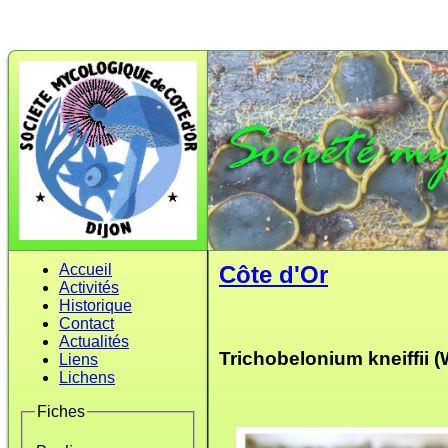
Accueil
Côte d'Or
Activités
Historique
Contact
Actualités
Trichobelonium kneiffii (W
Liens
Lichens
Fiches