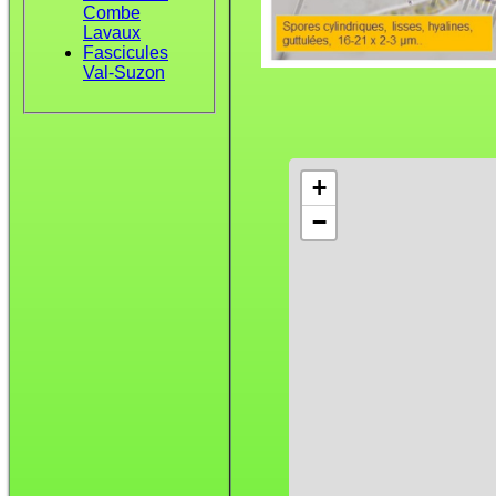
Combe
Lavaux
Fascicules
Val-Suzon
+
−