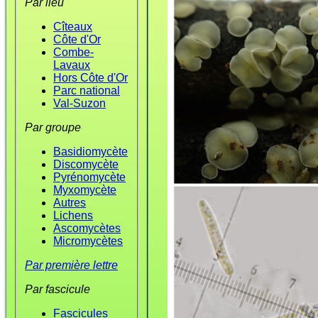
Par lieu
Cîteaux
Côte d'Or
Combe-
Lavaux
Hors Côte d'Or
Parc national
Val-Suzon
Par groupe
Basidiomycète
Discomycète
Pyrénomycète
Myxomycète
Autres
Lichens
Ascomycètes
Micromycètes
Par première lettre
Par fascicule
Fascicules