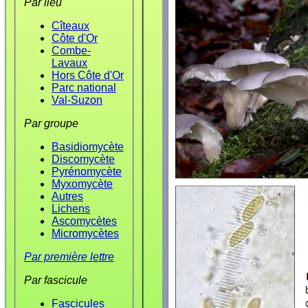
Par lieu
Cîteaux
Côte d'Or
Combe-
Lavaux
Hors Côte d'Or
Parc national
Val-Suzon
Par groupe
Basidiomycète
Discomycète
Pyrénomycète
Myxomycète
Autres
Lichens
Ascomycètes
Micromycètes
Par première lettre
Par fascicule
Fascicules