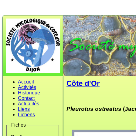
Accueil
Côte d'Or
Activités
Historique
Contact
Actualités
Pleurotus ostreatus
(Jac
Liens
Lichens
Fiches