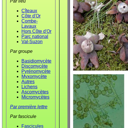
Par lieu
Cîteaux
Côte d'Or
Combe-
Lavaux
Hors Côte d'Or
Parc national
Val-Suzon
Par groupe
Basidiomycète
Discomycète
Pyrénomycète
Myxomycète
Autres
Lichens
Ascomycètes
Micromycètes
Par première lettre
Par fascicule
Fascicules