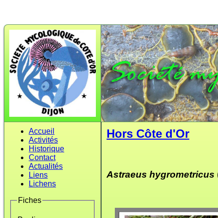
Accueil
Hors Côte d'Or
Activités
Historique
Contact
Actualités
Astraeus hygrometricus
Liens
Lichens
Fiches