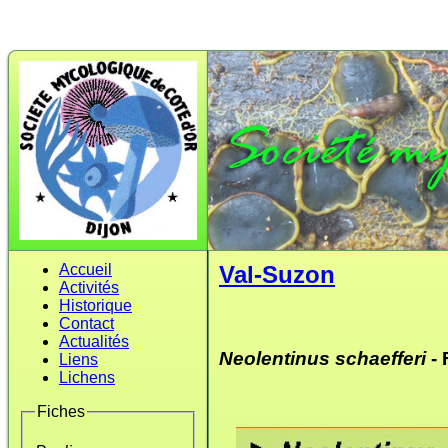
Accueil
Val-Suzon
Activités
Historique
Contact
Actualités
Neolentinus schaefferi
- 
Liens
Lichens
Fiches