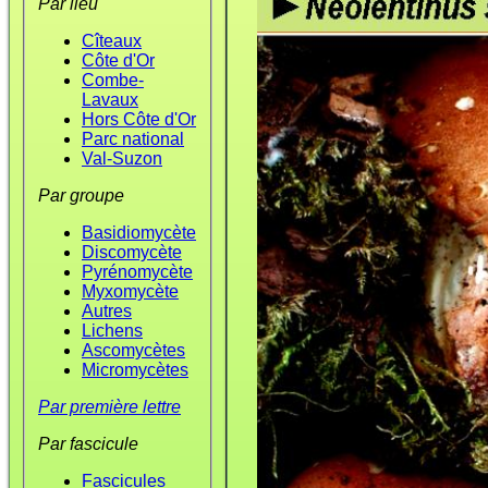
Par lieu
Cîteaux
Côte d'Or
Combe-
Lavaux
Hors Côte d'Or
Parc national
Val-Suzon
Par groupe
Basidiomycète
Discomycète
Pyrénomycète
Myxomycète
Autres
Lichens
Ascomycètes
Micromycètes
Par première lettre
Par fascicule
Fascicules