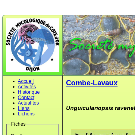
Accueil
Combe-Lavaux
Activités
Historique
Contact
Actualités
Unguiculariopsis ravenel
Liens
Lichens
Fiches