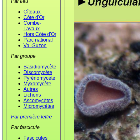
Par lieu
Cîteaux
Côte d'Or
Combe-
Lavaux
Hors Côte d'Or
Parc national
Val-Suzon
Par groupe
Basidiomycète
Discomycète
Pyrénomycète
Myxomycète
Autres
Lichens
Ascomycètes
Micromycètes
Par première lettre
Par fascicule
Fascicules