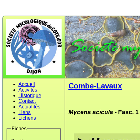
Accueil
Combe-Lavaux
Activités
Historique
Contact
Actualités
Mycena acicula
- Fasc. 1
Liens
Lichens
Fiches