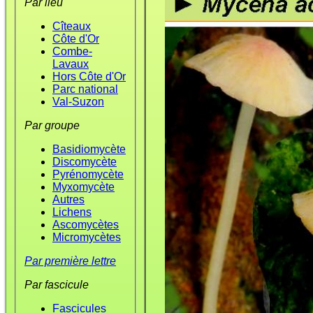
Par lieu
Cîteaux
Côte d'Or
Combe-
Lavaux
Hors Côte d'Or
Parc national
Val-Suzon
Par groupe
Basidiomycète
Discomycète
Pyrénomycète
Myxomycète
Autres
Lichens
Ascomycètes
Micromycètes
Par première lettre
Par fascicule
Fascicules