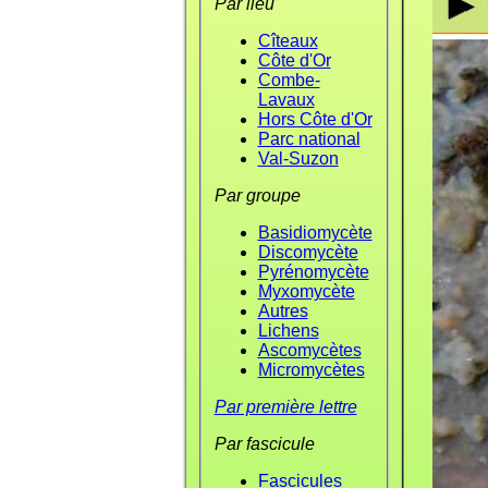
Par lieu
Cîteaux
Côte d'Or
Combe-
Lavaux
Hors Côte d'Or
Parc national
Val-Suzon
Par groupe
Basidiomycète
Discomycète
Pyrénomycète
Myxomycète
Autres
Lichens
Ascomycètes
Micromycètes
Par première lettre
Par fascicule
Fascicules