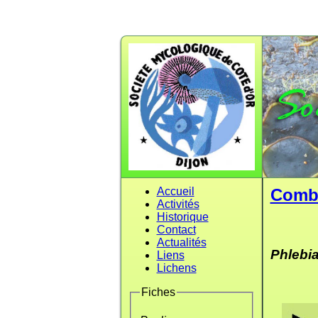
Accueil
Comb
Activités
Historique
Contact
Actualités
Phlebia
Liens
Lichens
Fiches