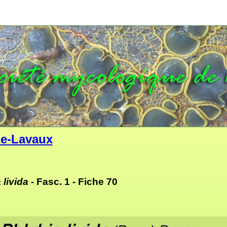
e-Lavaux
 livida
- Fasc. 1 -
Fiche 70