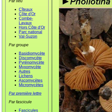
Par lieu
Cîteaux
Côte d'Or
Combe-
Lavaux
Hors Côte d'Or
Parc national
Val-Suzon
Par groupe
Basidiomycète
Discomycète
Pyrénomycète
Myxomycète
Autres
Lichens
Ascomycètes
Micromycètes
Par première lettre
Par fascicule
Fascicules