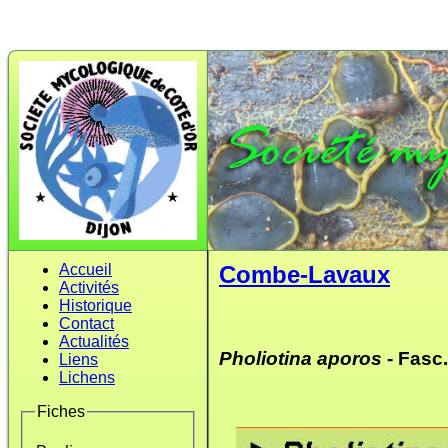
Accueil
Combe-Lavaux
Activités
Historique
Contact
Actualités
Pholiotina aporos
- Fasc.
Liens
Lichens
Fiches