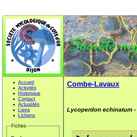
Accueil
Combe-Lavaux
Activités
Historique
Contact
Actualités
Lycoperdon echinatum
-
Liens
Lichens
Fiches