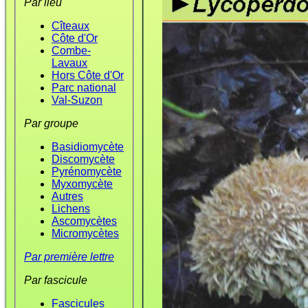
Par lieu
Cîteaux
Côte d'Or
Combe-
Lavaux
Hors Côte d'Or
Parc national
Val-Suzon
Par groupe
Basidiomycète
Discomycète
Pyrénomycète
Myxomycète
Autres
Lichens
Ascomycètes
Micromycètes
Par première lettre
Par fascicule
Fascicules