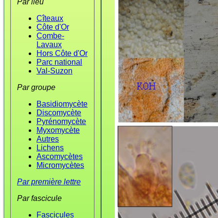
Par lieu
Cîteaux
Côte d'Or
Combe-
Lavaux
Hors Côte d'Or
Parc national
Val-Suzon
Par groupe
Basidiomycète
Discomycète
Pyrénomycète
Myxomycète
Autres
Lichens
Ascomycètes
Micromycètes
Par première lettre
Par fascicule
Fascicules