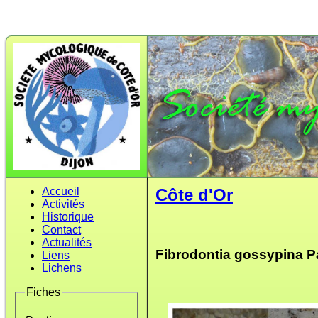
Accueil
Côte d'Or
Activités
Historique
Contact
Actualités
Fibrodontia gossypina P
Liens
Lichens
Fiches