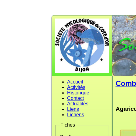
Accueil
Comb
Activités
Historique
Contact
Actualités
Agaric
Liens
Lichens
Fiches