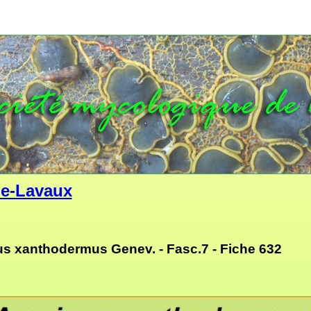
e-Lavaux
us xanthodermus Genev. - Fasc.7 - Fiche 632