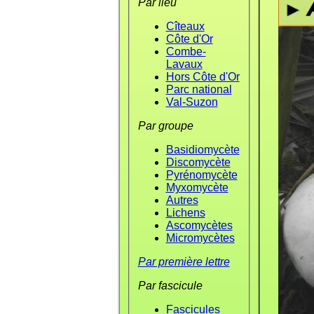
Par lieu
Cîteaux
Côte d'Or
Combe-
Lavaux
Hors Côte d'Or
Parc national
Val-Suzon
Par groupe
Basidiomycète
Discomycète
Pyrénomycète
Myxomycète
Autres
Lichens
Ascomycètes
Micromycètes
Par première lettre
Par fascicule
Fascicules