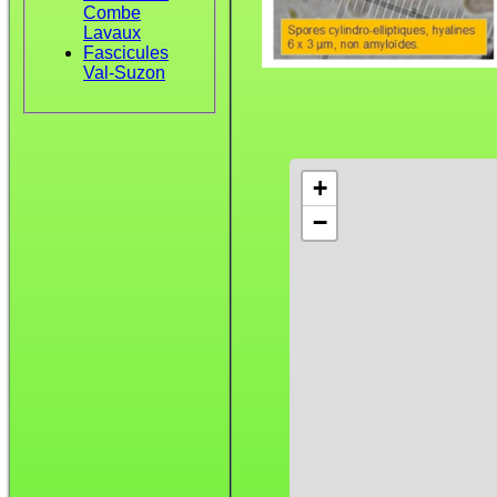
Combe
Lavaux
Fascicules
Val-Suzon
+
−