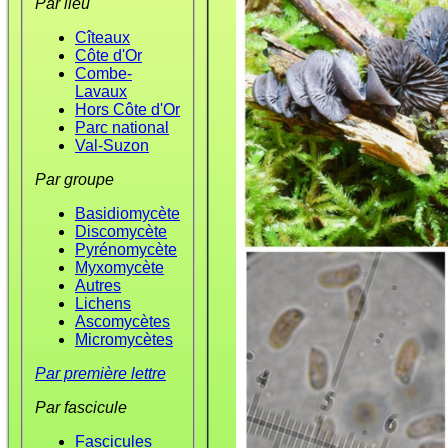
Par lieu
Cîteaux
Côte d'Or
Combe-
Lavaux
Hors Côte d'Or
Parc national
Val-Suzon
Par groupe
Basidiomycète
Discomycète
Pyrénomycète
Myxomycète
Autres
Lichens
Ascomycètes
Micromycètes
Par première lettre
Par fascicule
Fascicules