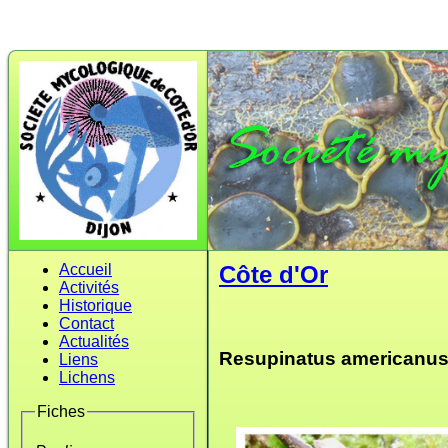
Accueil
Côte d'Or
Activités
Historique
Contact
Actualités
Resupinatus americanu
Liens
Lichens
Fiches