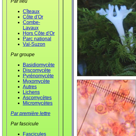
Par lieu
Cîteaux
Côte d'Or
Combe-
Lavaux
Hors Côte d'Or
Parc national
Val-Suzon
Par groupe
Basidiomycète
Discomycète
Pyrénomycète
Myxomycète
Autres
Lichens
Ascomycètes
Micromycètes
Par première lettre
Par fascicule
Fascicules