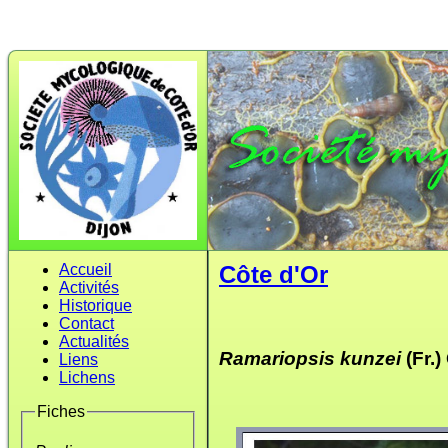
Accueil
Côte d'Or
Activités
Historique
Contact
Actualités
Ramariopsis kunzei
(Fr.
Liens
Lichens
Fiches