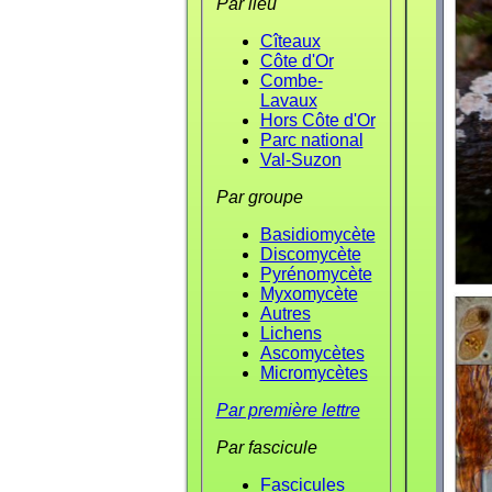
Par lieu
Cîteaux
Côte d'Or
Combe-
Lavaux
Hors Côte d'Or
Parc national
Val-Suzon
Par groupe
Basidiomycète
Discomycète
Pyrénomycète
Myxomycète
Autres
Lichens
Ascomycètes
Micromycètes
Par première lettre
Par fascicule
Fascicules