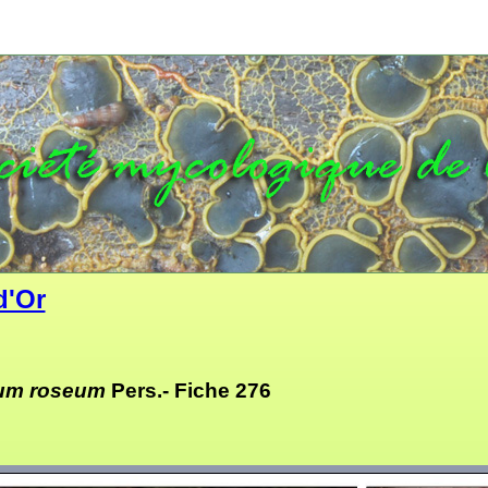
d'Or
ium roseum
Pers.-
Fiche 276