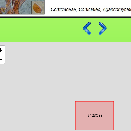
+
−
3123C33