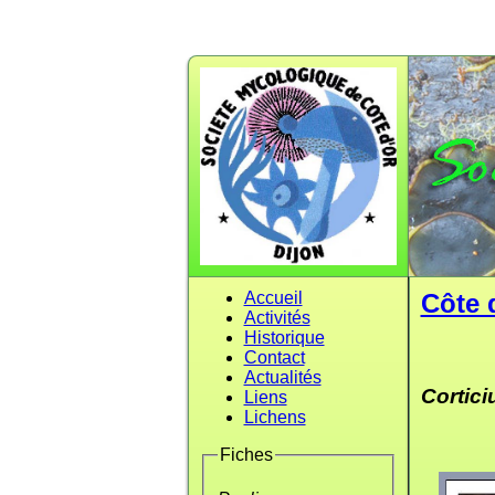
Accueil
Côte 
Activités
Historique
Contact
Actualités
Cortic
Liens
Lichens
Fiches