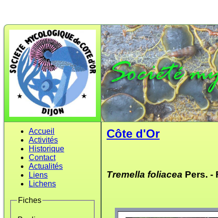
Accueil
Côte d'Or
Activités
Historique
Contact
Actualités
Tremella foliacea
Pers. -
Liens
Lichens
Fiches