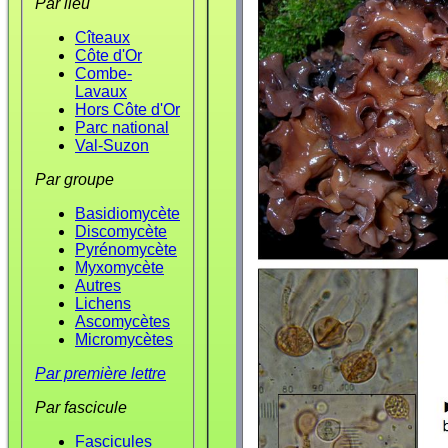
Par lieu
Cîteaux
Côte d'Or
Combe-
Lavaux
Hors Côte d'Or
Parc national
Val-Suzon
Par groupe
Basidiomycète
Discomycète
Pyrénomycète
Myxomycète
Autres
Lichens
Ascomycètes
Micromycètes
Par première lettre
Par fascicule
Fascicules