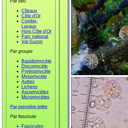
Par lieu
Cîteaux
Côte d'Or
Combe-
Lavaux
Hors Côte d'Or
Parc national
Val-Suzon
Par groupe
Basidiomycète
Discomycète
Pyrénomycète
Myxomycète
Autres
Lichens
Ascomycètes
Micromycètes
Par première lettre
Par fascicule
Fascicules