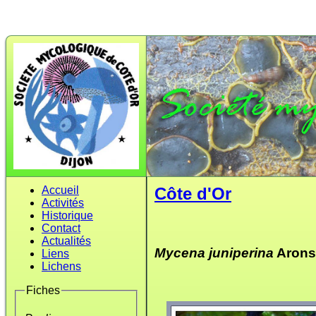
Accueil
Côte d'Or
Activités
Historique
Contact
Actualités
Mycena juniperina
Arons
Liens
Lichens
Fiches