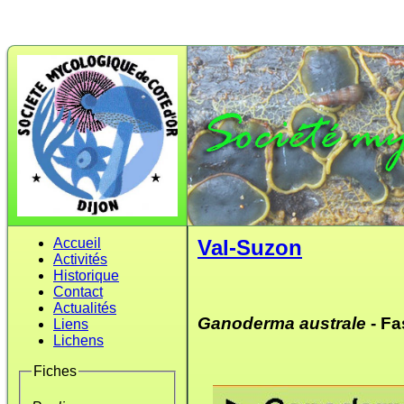
Accueil
Val-Suzon
Activités
Historique
Contact
Actualités
Ganoderma australe
- Fa
Liens
Lichens
Fiches