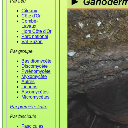
Par lieu
Cîteaux
Côte d'Or
Combe-
Lavaux
Hors Côte d'Or
Parc national
Val-Suzon
Par groupe
Basidiomycète
Discomycète
Pyrénomycète
Myxomycète
Autres
Lichens
Ascomycètes
Micromycètes
Par première lettre
Par fascicule
Fascicules