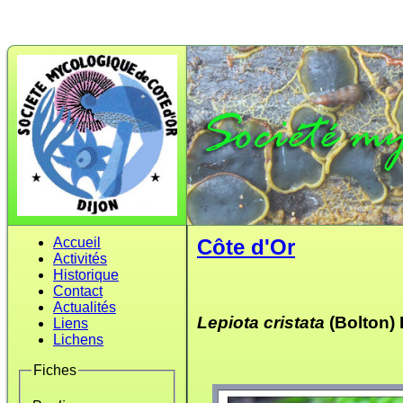
Accueil
Côte d'Or
Activités
Historique
Contact
Actualités
Lepiota cristata
(Bolton) 
Liens
Lichens
Fiches