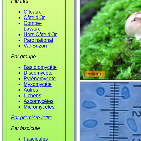
Par lieu
Cîteaux
Côte d'Or
Combe-
Lavaux
Hors Côte d'Or
Parc national
Val-Suzon
Par groupe
Basidiomycète
Discomycète
Pyrénomycète
Myxomycète
Autres
Lichens
Ascomycètes
Micromycètes
Par première lettre
Par fascicule
Fascicules