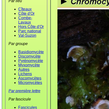
Par lieu
Cîteaux
Côte d'Or
Combe-
Lavaux
Hors Côte d'Or
Parc national
Val-Suzon
Par groupe
Basidiomycète
Discomycète
Pyrénomycète
Myxomycète
Autres
Lichens
Ascomycètes
Micromycètes
Par première lettre
Par fascicule
Fascicules