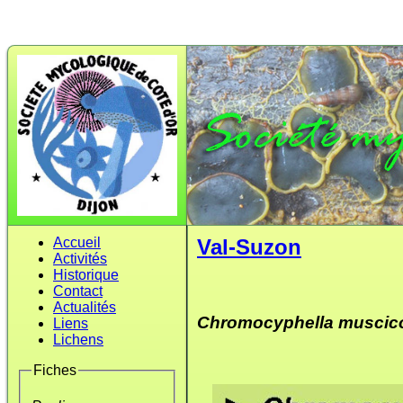
Accueil
Val-Suzon
Activités
Historique
Contact
Actualités
Chromocyphella muscic
Liens
Lichens
Fiches