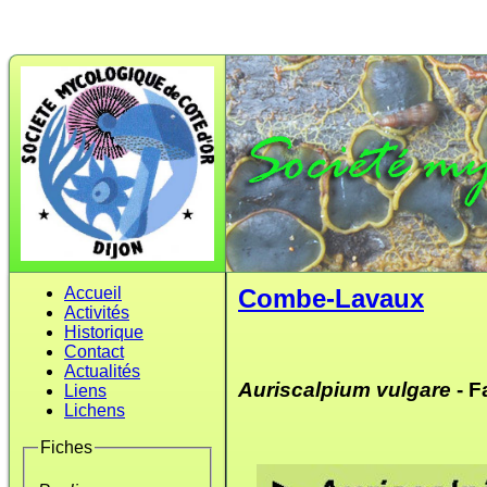
Accueil
Combe-Lavaux
Activités
Historique
Contact
Actualités
Auriscalpium vulgare
- F
Liens
Lichens
Fiches