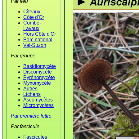
Par lieu
Cîteaux
Côte d'Or
Combe-
Lavaux
Hors Côte d'Or
Parc national
Val-Suzon
Par groupe
Basidiomycète
Discomycète
Pyrénomycète
Myxomycète
Autres
Lichens
Ascomycètes
Micromycètes
Par première lettre
Par fascicule
Fascicules