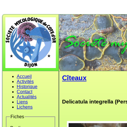
Accueil
Cîteaux
Activités
Historique
Contact
Actualités
Delicatula integrella (Per
Liens
Lichens
Fiches