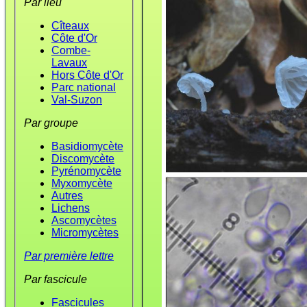
Par lieu
Cîteaux
Côte d'Or
Combe-
Lavaux
Hors Côte d'Or
Parc national
Val-Suzon
Par groupe
Basidiomycète
Discomycète
Pyrénomycète
Myxomycète
Autres
Lichens
Ascomycètes
Micromycètes
Par première lettre
Par fascicule
Fascicules