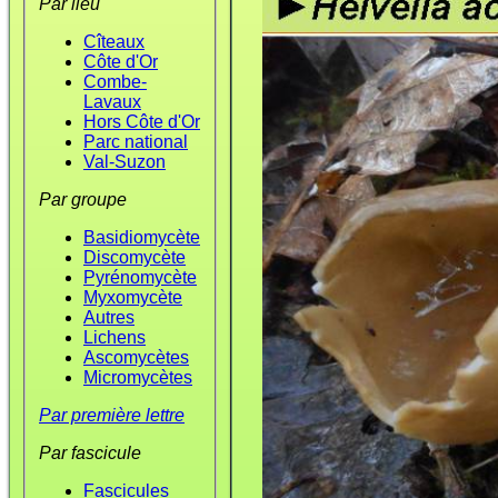
Par lieu
Cîteaux
Côte d'Or
Combe-
Lavaux
Hors Côte d'Or
Parc national
Val-Suzon
Par groupe
Basidiomycète
Discomycète
Pyrénomycète
Myxomycète
Autres
Lichens
Ascomycètes
Micromycètes
Par première lettre
Par fascicule
Fascicules