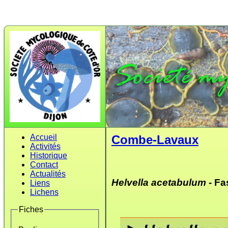
Accueil
Combe-Lavaux
Activités
Historique
Contact
Actualités
Helvella acetabulum
- Fa
Liens
Lichens
Fiches