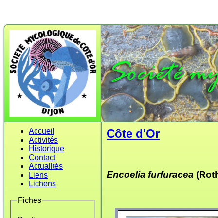
Accueil
Côte d'Or
Activités
Historique
Contact
Actualités
Encoelia furfuracea
(Roth
Liens
Lichens
Fiches