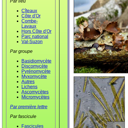
Par lieu
Cîteaux
Côte d'Or
Combe-
Lavaux
Hors Côte d'Or
Parc national
Val-Suzon
Par groupe
Basidiomycète
Discomycète
Pyrénomycète
Myxomycète
Autres
Lichens
Ascomycètes
Micromycètes
Par première lettre
Par fascicule
Fascicules