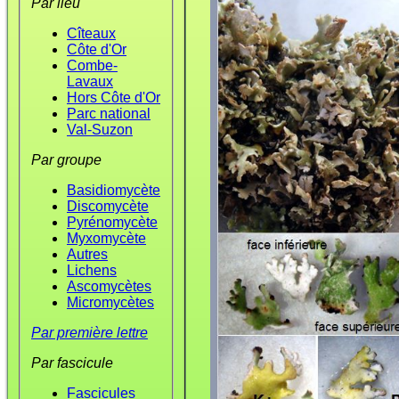
Par lieu
Cîteaux
Côte d'Or
Combe-
Lavaux
Hors Côte d'Or
Parc national
Val-Suzon
Par groupe
Basidiomycète
Discomycète
Pyrénomycète
Myxomycète
Autres
Lichens
Ascomycètes
Micromycètes
Par première lettre
Par fascicule
Fascicules