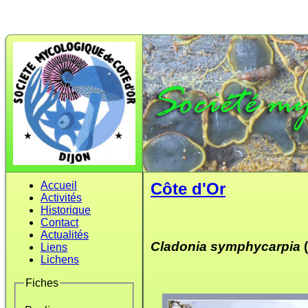
Accueil
Côte d'Or
Activités
Historique
Contact
Actualités
Cladonia symphycarpia
Liens
Lichens
Fiches