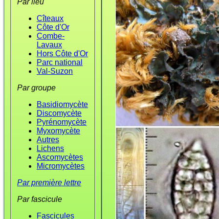
Par lieu
Cîteaux
Côte d'Or
Combe-
Lavaux
Hors Côte d'Or
Parc national
Val-Suzon
Par groupe
Basidiomycète
Discomycète
Pyrénomycète
Myxomycète
Autres
Lichens
Ascomycètes
Micromycètes
Par première lettre
Par fascicule
Fascicules