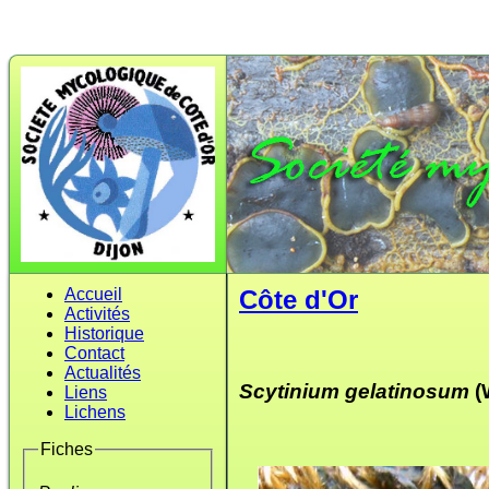
Accueil
Côte d'Or
Activités
Historique
Contact
Actualités
Scytinium gelatinosum
(W
Liens
Lichens
Fiches