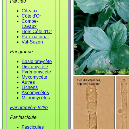
Par lieu
Cîteaux
Côte d'Or
Combe-
Lavaux
Hors Côte d'Or
Parc national
Val-Suzon
Par groupe
Basidiomycète
Discomycète
Pyrénomycète
Myxomycète
Autres
Lichens
Ascomycètes
Micromycètes
Par première lettre
Par fascicule
Fascicules