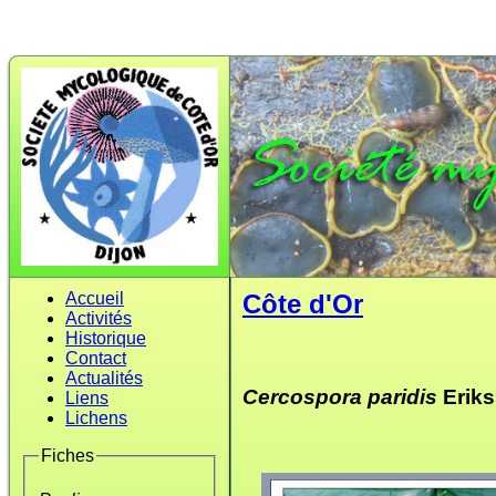
Accueil
Côte d'Or
Activités
Historique
Contact
Actualités
Cercospora paridis
Eriks
Liens
Lichens
Fiches