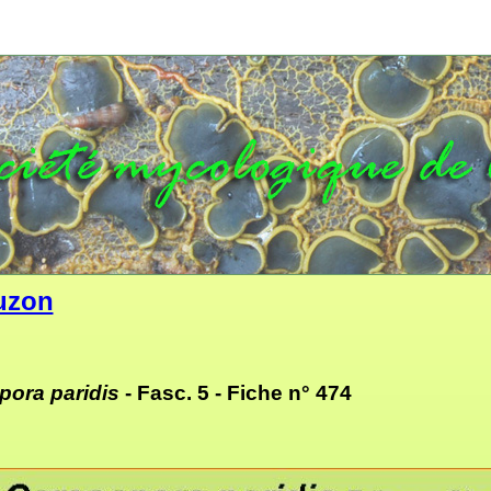
uzon
pora paridis
- Fasc. 5 -
Fiche n° 474