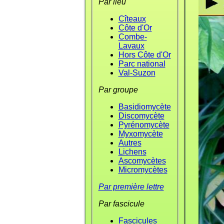
Par lieu
Cîteaux
Côte d'Or
Combe-
Lavaux
Hors Côte d'Or
Parc national
Val-Suzon
Par groupe
Basidiomycète
Discomycète
Pyrénomycète
Myxomycète
Autres
Lichens
Ascomycètes
Micromycètes
Par première lettre
Par fascicule
Fascicules