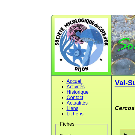
Accueil
Val-S
Activités
Historique
Contact
Actualités
Cercos
Liens
Lichens
Fiches