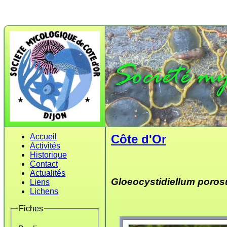
Accueil
Côte d'Or
Activités
Historique
Contact
Actualités
Gloeocystidiellum poro
Liens
Lichens
Fiches