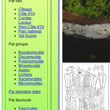
Par lieu
Cîteaux
Côte d'Or
Combe-
Lavaux
Hors Côte d'Or
Parc national
Val-Suzon
Par groupe
Basidiomycète
Discomycète
Pyrénomycète
Myxomycète
Autres
Lichens
Ascomycètes
Micromycètes
Par première lettre
Par fascicule
Fascicules