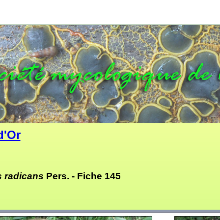
d'Or
s radicans
Pers. -
Fiche 145