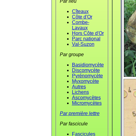
Par lieu
Cîteaux
Côte d'Or
Combe-
Lavaux
Hors Côte d'Or
Parc national
Val-Suzon
Par groupe
Basidiomycète
Discomycète
Pyrénomycète
Myxomycète
Autres
Lichens
Ascomycètes
Micromycètes
Par première lettre
Par fascicule
Fascicules