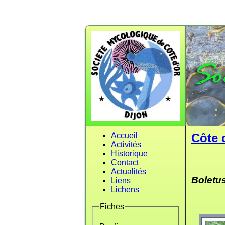
Accueil
Côte 
Activités
Historique
Contact
Actualités
Boletu
Liens
Lichens
Fiches