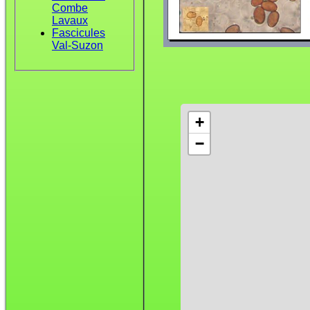
Combe
Lavaux
Fascicules
Val-Suzon
+
−