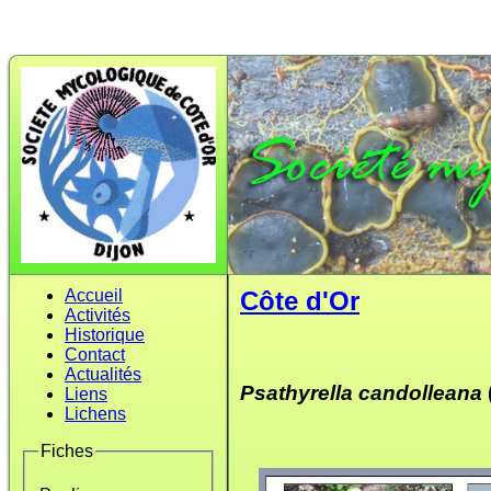
Accueil
Côte d'Or
Activités
Historique
Contact
Actualités
Psathyrella candolleana
Liens
Lichens
Fiches