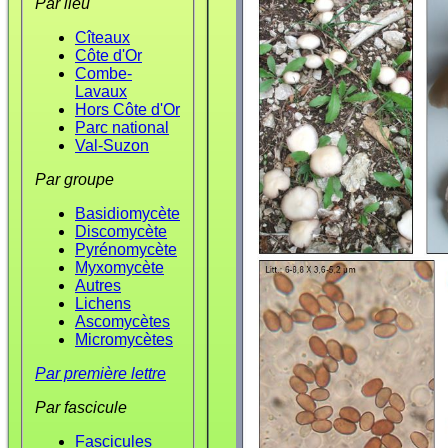
Par lieu
Cîteaux
Côte d'Or
Combe-
Lavaux
Hors Côte d'Or
Parc national
Val-Suzon
Par groupe
Basidiomycète
Discomycète
Pyrénomycète
Myxomycète
Autres
Lichens
Ascomycètes
Micromycètes
Par première lettre
Par fascicule
Fascicules