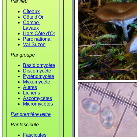
Par lieu
Cîteaux
Côte d'Or
Combe-
Lavaux
Hors Côte d'Or
Parc national
Val-Suzon
Par groupe
Basidiomycète
Discomycète
Pyrénomycète
Myxomycète
Autres
Lichens
Ascomycètes
Micromycètes
Par première lettre
Par fascicule
Fascicules