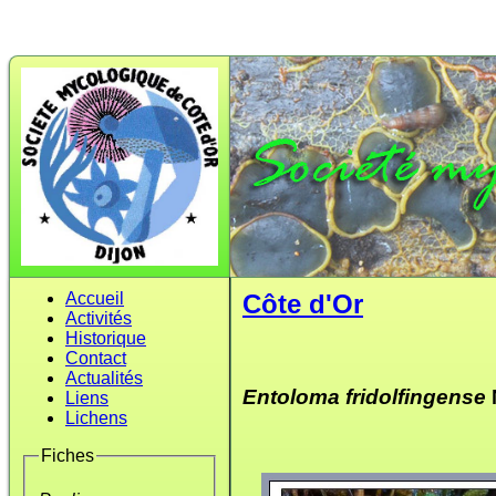
Accueil
Côte d'Or
Activités
Historique
Contact
Actualités
Entoloma fridolfingense
Liens
Lichens
Fiches