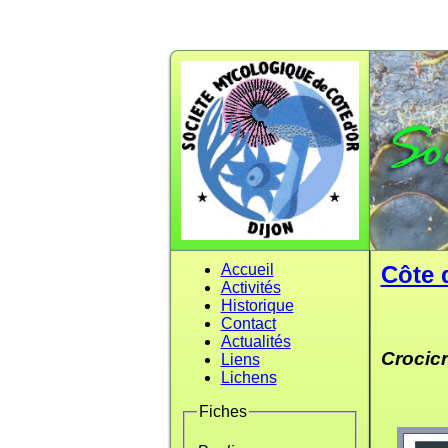
Accueil
Côte 
Activités
Historique
Contact
Actualités
Crocic
Liens
Lichens
Fiches