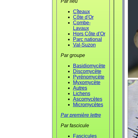
Par lieu
Cîteaux
Côte d'Or
Combe-
Lavaux
Hors Côte d'Or
Parc national
Val-Suzon
Par groupe
Basidiomycète
Discomycète
Pyrénomycète
Myxomycète
Autres
Lichens
Ascomycètes
Micromycètes
Par première lettre
Par fascicule
Fascicules