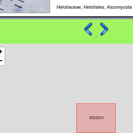
+
−
3022D21