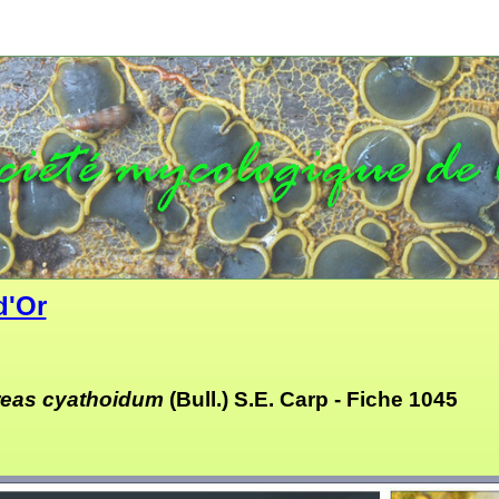
d'Or
reas cyathoidum
(Bull.) S.E. Carp
- Fiche 1045