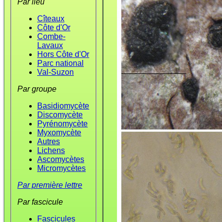
Par lieu
Cîteaux
Côte d'Or
Combe-
Lavaux
Hors Côte d'Or
Parc national
Val-Suzon
Par groupe
Basidiomycète
Discomycète
Pyrénomycète
Myxomycète
Autres
Lichens
Ascomycètes
Micromycètes
Par première lettre
Par fascicule
Fascicules