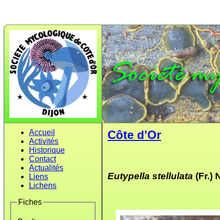
Accueil
Côte d'Or
Activités
Historique
Contact
Actualités
Eutypella stellulata
(Fr.) 
Liens
Lichens
Fiches