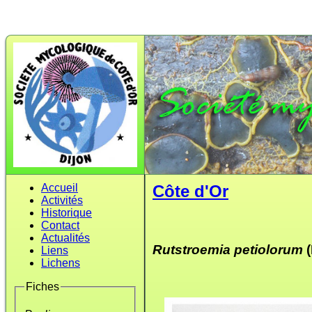
Accueil
Côte d'Or
Activités
Historique
Contact
Actualités
Rutstroemia petiolorum
Liens
Lichens
Fiches