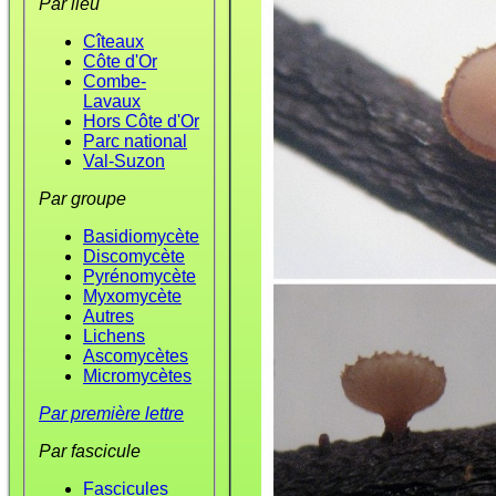
Par lieu
Cîteaux
Côte d'Or
Combe-
Lavaux
Hors Côte d'Or
Parc national
Val-Suzon
Par groupe
Basidiomycète
Discomycète
Pyrénomycète
Myxomycète
Autres
Lichens
Ascomycètes
Micromycètes
Par première lettre
Par fascicule
Fascicules